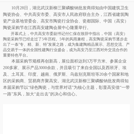
10
月
28
日，
湖北武汉新柳三聚磷酸钠批发商
得知由中国建筑卫生
陶瓷协会、中共高安市委、高安市人民政府联合主办，江西省建筑陶
瓷产业基地管委会、高安市陶瓷行业协会、瓷都国际、中国（高安）
陶瓷采购节在江西高安建陶会展中心隆重举行。
开幕式上，中共高安市委副书记付仁保在致辞中指出，中国（高安）
陶瓷采购节已经走过了
5
年历程。
5
年的风雨兼程，高安陶瓷采购节逐步走
出了一条“专、精、新、特”发展之路，成为集建陶精品展示、思想交流、产
品交易于一体的全国性建陶行业盛会，成为高安乃至江西对外交流合作的
重要特色平台。
本届采购节规模再创新高，展位面积达到
3
万平方米、参展企业
200
多家、展示产品
3000
余款，并且吸引了来自全国以及西班牙、埃
及、土耳其、印度、越南、俄罗斯、乌兹别克斯坦等
20
余个国家和地
区的采购商、贸易商齐聚高安。湖北武汉新柳三聚磷酸钠批发商得知
本届采购节以“绿色陶瓷，与世界对话”为核心主题，彰显高安借“一带
一路”东风，加大“走出去”的决心和信心。